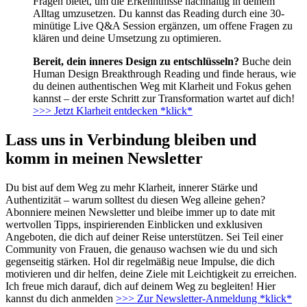
Fragen bietet, um die Erkenntnisse nachhaltig in deinem
Alltag umzusetzen. Du kannst das Reading durch eine 30-
minütige Live Q&A Session ergänzen, um offene Fragen zu
klären und deine Umsetzung zu optimieren.
Bereit, dein inneres Design zu entschlüsseln?
Buche dein
Human Design Breakthrough Reading und finde heraus, wie
du deinen authentischen Weg mit Klarheit und Fokus gehen
kannst – der erste Schritt zur Transformation wartet auf dich!
>>> Jetzt Klarheit entdecken *klick*
Lass uns in Verbindung bleiben und
komm in meinen Newsletter
Du bist auf dem Weg zu mehr Klarheit, innerer Stärke und
Authentizität – warum solltest du diesen Weg alleine gehen?
Abonniere meinen Newsletter und bleibe immer up to date mit
wertvollen Tipps, inspirierenden Einblicken und exklusiven
Angeboten, die dich auf deiner Reise unterstützen. Sei Teil einer
Community von Frauen, die genauso wachsen wie du und sich
gegenseitig stärken. Hol dir regelmäßig neue Impulse, die dich
motivieren und dir helfen, deine Ziele mit Leichtigkeit zu erreichen.
Ich freue mich darauf, dich auf deinem Weg zu begleiten! Hier
kannst du dich anmelden
>>> Zur Newsletter-Anmeldung *klick*